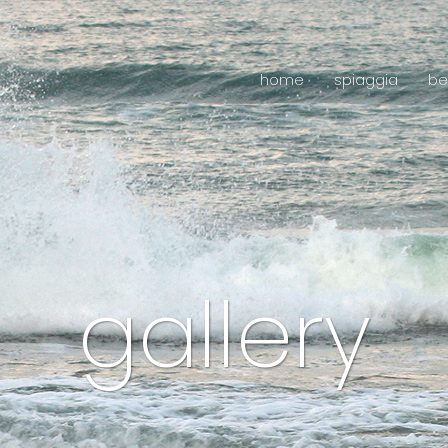
home
spiaggia
be
gallery