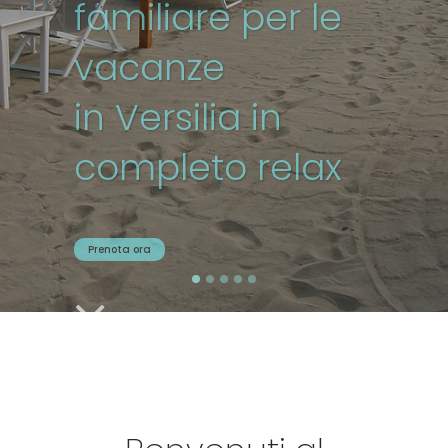
familiare per le
vacanze
in Versilia in
completo relax
Prenota ora