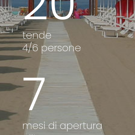
20
tende
4/6 persone
7
mesi di apertura