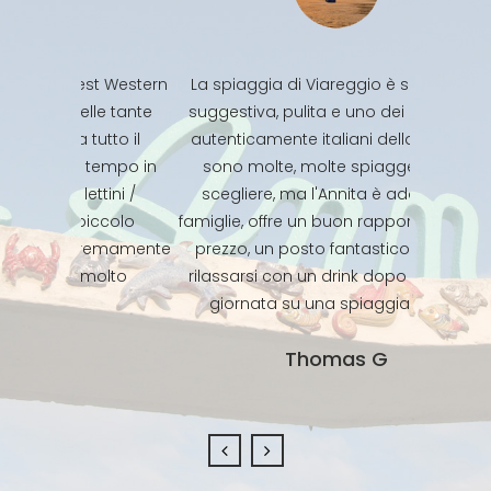
st Western
La spiaggia di Viareggio è superba, è
Ambie
le tante
suggestiva, pulita e uno dei luoghi più
confort
utto il
autenticamente italiani della zona. Ci
Personale
 tempo in
sono molte, molte spiagge tra cui
un p
ttini /
scegliere, ma l'Annita è adatto alle
respons
iccolo
famiglie, offre un buon rapporto qualità-
partico
tremamente
prezzo, un posto fantastico solo per
pulito. Si
molto
rilassarsi con un drink dopo una bella
Un ambien
giornata su una spiaggia calda.
Thomas G